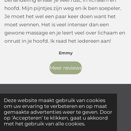
hoofd. Mijn pijntjes zijn weg en ik ben soepeler.
Je moet het wel een paar keer doen want het
moet wennen. Het is veel intenser dan een
gewone massage en je leert veel over lichaam en
onrust in je hoofd. Ik raad het iedereen aan!
Emmy
Meer reviews
Massage Laren |
Massage Blaricum
|
Holistische Massage
|
Deze website maakt gebruik van cookies
Massagetherapie
|
Stress-behandeling
|
Stress-preventie
om uw ervaring te verbeteren en op maat
gemaakte advertenties weer te geven. Door
op ‘Accepteren’ te klikken, gaat u akkoord
F
I
met het gebruik van alle cookies.
a
n
© 2024 Sheabalans